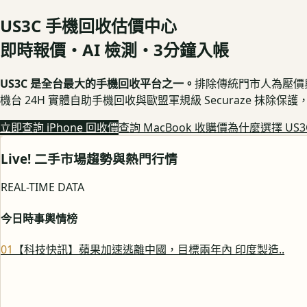
US3C 手機回收估價中心
即時報價・AI 檢測・3分鐘入帳
US3C 是全台最大的手機回收平台之一。
排除傳統門市人為壓價與隱
機台 24H 實體自助手機回收與歐盟軍規級 Securaze 抹除
立即查詢 iPhone 回收價
查詢 MacBook 收購價
為什麼選擇 US3
Live! 二手市場趨勢與熱門行情
REAL-TIME DATA
今日時事輿情榜
0
1
【科技快訊】蘋果加速逃離中國，目標兩年內 印度製造..