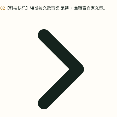
0
2
【科技快訊】特斯拉充電事業 鬼轉 ，兼職賣自家充電..