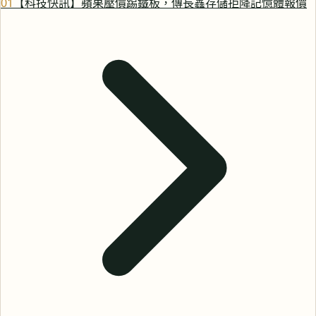
0
1
【科技快訊】蘋果壓價踢鐵板，傳長鑫存儲拒降記憶體報價