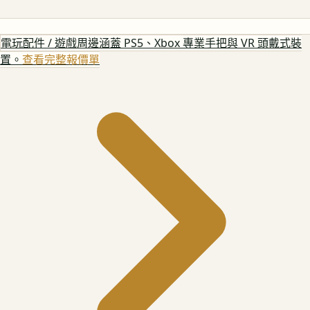
電玩配件 / 遊戲周邊
涵蓋 PS5、Xbox 專業手把與 VR 頭戴式裝
置。
查看完整報價單