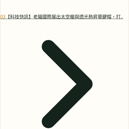
0
3
【科技快訊】老貓國際展出太空艙與透光熱昇華鍵帽，打..