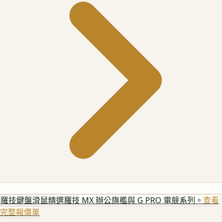
羅技鍵盤滑鼠
精選羅技 MX 辦公旗艦與 G PRO 電競系列。
查看
完整報價單