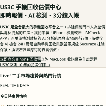
US3C 手機回收估價中心
即時報價・AI 檢測・3分鐘入帳
US3C 是全台最大的手機回收平台之一。
排除傳統門市人為壓價
與隱私洩漏的焦慮。我們串聯「iPhone 檢測軟體 - iMCheck
APP」百萬筆檢測數據的 AI 分析結果與市場即時行情，提供全
台 AI 機台 24H 實體自助手機回收與歐盟軍規級 Securaze 抹除
保護，換取您裝置應得的真實價值。
立即查詢 iPhone 回收價
查詢 MacBook 收購價
為什麼選擇
US3C深耕 10 年的品牌保障
→
Live! 二手市場趨勢與熱門行情
REAL-TIME DATA
今日時事輿情榜