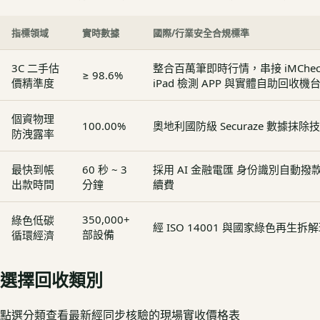
指標領域
實時數據
國際/行業安全合規標準
3C 二手估
整合百萬筆即時行情，串接 iMCheck - 
≥ 98.6%
價精準度
iPad 檢測 APP 與實體自助回收機
個資物理
100.00%
奧地利國防級 Securaze 數據抹除
防洩露率
最快到帳
60 秒 ~ 3
採用 AI 金融電匯 身份識別自動
出款時間
分鐘
續費
350,000+
綠色低碳
經 ISO 14001 與國家綠色再生
部設備
循環經濟
選擇回收類別
點選分類查看最新經同步核驗的現場實收價格表