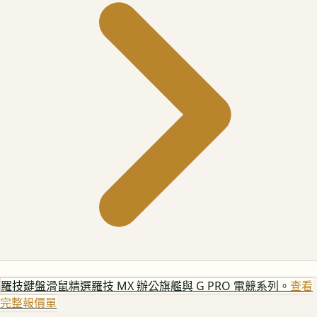
羅技鍵盤滑鼠
精選羅技 MX 辦公旗艦與 G PRO 電競系列。
查看
完整報價單