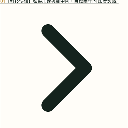
0
1
【科技快訊】蘋果加速逃離中國，目標兩年內 印度製造..