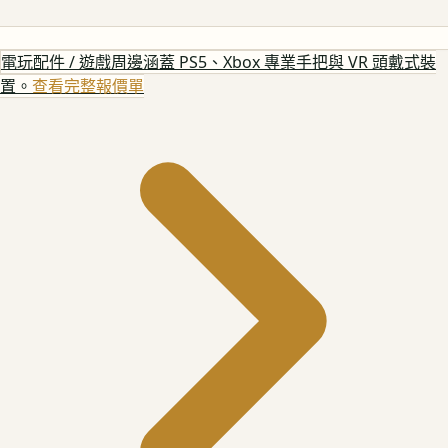
電玩配件 / 遊戲周邊
涵蓋 PS5、Xbox 專業手把與 VR 頭戴式裝
置。
查看完整報價單