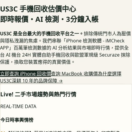
US3C 手機回收估價中心
即時報價・AI 檢測・3分鐘入帳
US3C 是全台最大的手機回收平台之一。
排除傳統門市人為壓價
與隱私洩漏的焦慮。我們串聯「iPhone 檢測軟體 - iMCheck
APP」百萬筆檢測數據的 AI 分析結果與市場即時行情，提供全
台 AI 機台 24H 實體自助手機回收與歐盟軍規級 Securaze 抹除
保護，換取您裝置應得的真實價值。
立即查詢 iPhone 回收價
查詢 MacBook 收購價
為什麼選擇
US3C深耕 10 年的品牌保障
→
Live! 二手市場趨勢與熱門行情
REAL-TIME DATA
今日時事輿情榜