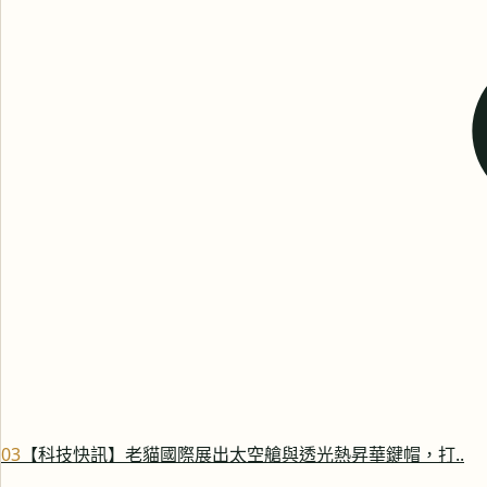
0
3
【科技快訊】老貓國際展出太空艙與透光熱昇華鍵帽，打..