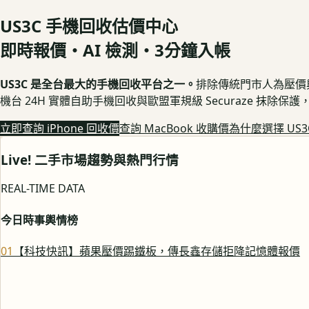
US3C 手機回收估價中心
即時報價・AI 檢測・3分鐘入帳
US3C 是全台最大的手機回收平台之一。
排除傳統門市人為壓價與隱
機台 24H 實體自助手機回收與歐盟軍規級 Securaze 抹除
立即查詢 iPhone 回收價
查詢 MacBook 收購價
為什麼選擇 US3
Live! 二手市場趨勢與熱門行情
REAL-TIME DATA
今日時事輿情榜
0
1
【科技快訊】蘋果壓價踢鐵板，傳長鑫存儲拒降記憶體報價