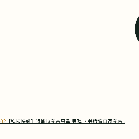
0
2
【科技快訊】特斯拉充電事業 鬼轉 ，兼職賣自家充電..