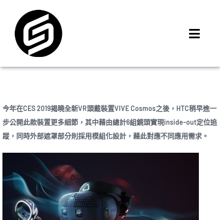
Skip
to
content
Toggl
Navig
首頁
門市據點
iMCheck APP
今年在CES 2019揭曉全新VR頭戴裝置VIVE Cosmos之後，HTC稍早進一
iPhone 回收價
步公開此款裝置更多細節，其中藉由總計6組鏡頭實現inside-out定位追
蹤，同時外部遮罩部分則採用模組化設計，藉此對應不同應用需求。
線上商城
3C租賃
MSI 舊換新
最新資訊
聯絡我們