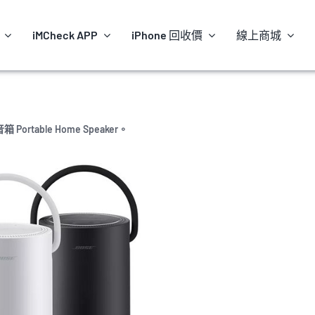
iMCheck APP
iPhone 回收價
線上商城
ortable Home Speaker。