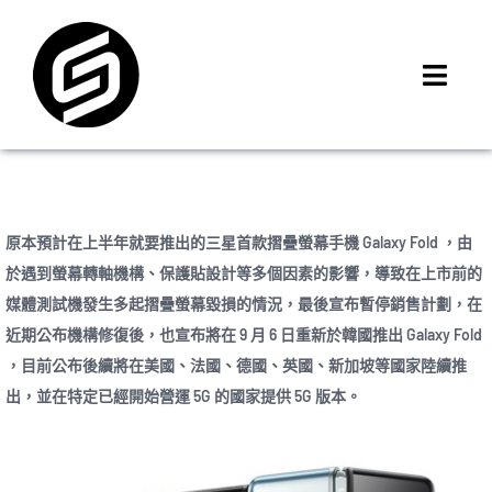
Skip
to
content
Toggl
Navig
首頁
門市據點
iMCheck APP
原本預計在上半年就要推出的三星首款摺疊螢幕手機 Galaxy Fold ，由
iPhone 回收價
於遇到螢幕轉軸機構、保護貼設計等多個因素的影響，導致在上市前的
媒體測試機發生多起摺疊螢幕毀損的情況，最後宣布暫停銷售計劃，在
線上商城
近期公布機構修復後，也宣布將在 9 月 6 日重新於韓國推出 Galaxy Fold
3C租賃
，目前公布後續將在美國、法國、德國、英國、新加坡等國家陸續推
MSI 舊換新
出，並在特定已經開始營運 5G 的國家提供 5G 版本。
最新資訊
聯絡我們