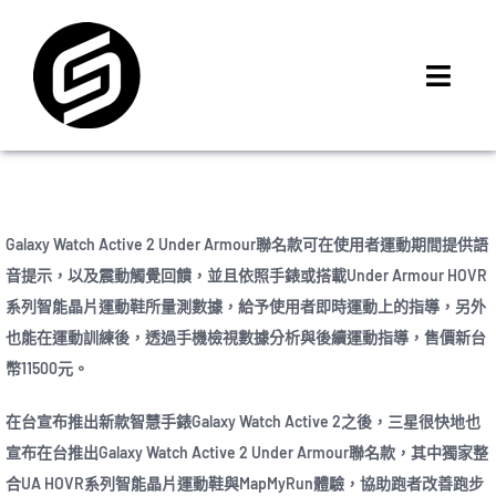
Skip
to
content
Toggl
Navig
首頁
門市據點
iMCheck APP
Galaxy Watch Active 2 Under Armour聯名款可在使用者運動期間提供語
iPhone 回收價
音提示，以及震動觸覺回饋，並且依照手錶或搭載Under Armour HOVR
系列智能晶片運動鞋所量測數據，給予使用者即時運動上的指導，另外
線上商城
也能在運動訓練後，透過手機檢視數據分析與後續運動指導，售價新台
3C租賃
幣11500元。
MSI 舊換新
在台宣布推出新款智慧手錶Galaxy Watch Active 2之後，三星很快地也
最新資訊
宣布在台推出Galaxy Watch Active 2 Under Armour聯名款，其中獨家整
聯絡我們
合UA HOVR系列智能晶片運動鞋與MapMyRun體驗，協助跑者改善跑步