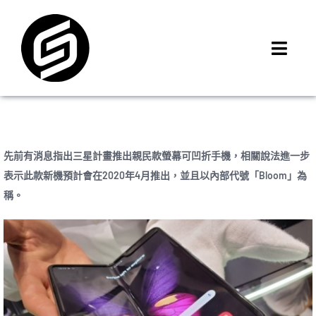
Skip
to
content
Toggl
Navig
首頁
門市據點
iMCheck APP
先前有消息指出三星計畫推出親民款螢幕可凹折手機，相關說法進一步
iPhone 回收價
表示此款新機預計會在2020年4月推出，並且以內部代號「Bloom」為
稱。
線上商城
3C租賃
MSI 舊換新
最新資訊
聯絡我們