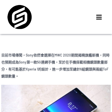
Skip
to
content
Toggl
Navig
首頁
門市據點
iMCheck APP
目前市場傳聞，Sony依然會選擇在MWC 2020期間揭曉旗艦新機，同時
iPhone 回收價
也預期成為Sony第一款5G連網手機，至於在手機搭載相機鏡頭數量部
分，有可能基於Xperia 1的設計，進一步增加至總計6組鏡頭與兩組ToF
線上商城
鏡頭數量。
3C租賃
MSI 舊換新
最新資訊
聯絡我們