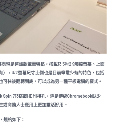
713，螢幕表現是這該款筆電特點，搭載13.5吋2K觸控螢幕、上面
有），3:2螢幕尺寸比例也是目前筆電少有的特色，包括
也可往後翻轉到底，可以成為另一種平板電腦的樣式。
pin 713搭載HDMI接孔，這是傳統Chromebook缺少
生或商務人士應用上更加靈活好用。
格未知，規格如下：