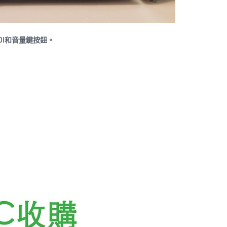
MDI和音量鍵按鈕。