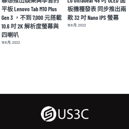
娛樂與學習的
LG UltraGear 48 吋 OLED 面
Motorola 
ab M10 Plus
板機種發表 同步推出兩
在 8/11
到 7,000 元搭載
款 32 吋 Nano IPS 螢幕
揭曉新款 X
2K 解析度螢幕與
機
16 8 月, 2022
12 8 月, 2022