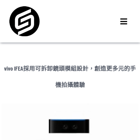
Skip
to
content
Toggl
Navig
首頁
門市據點
iMCheck APP
vivo IFEA採用可拆卸鏡頭模組設計，創造更多元的手
iPhone 回收價
機拍攝體驗
線上商城
3C租賃
MSI 舊換新
最新資訊
聯絡我們