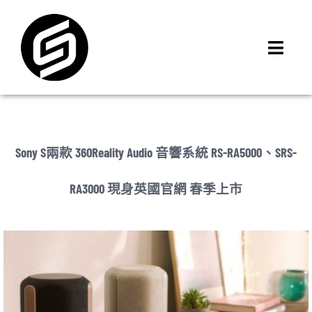
Skip
to
content
Toggl
Navig
首頁
門市據點
iMCheck APP
Sony S兩款 360Reality Audio 音響系統 RS-RA5000、SRS-
iPhone 回收價
RA3000 現身英國官網 春季上市
線上商城
3C租賃
MSI 舊換新
最新資訊
聯絡我們