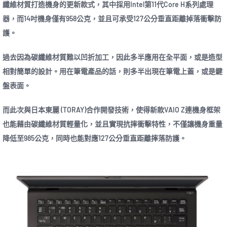
纖維材質打造機身的更新款式，其中採用Intel第11代Core H系列處理
器，而14吋機身僅有958公克，並且可承受127公分垂直距離掉落衝擊防
護。
過去因為碳纖維材質難以凹折加工，因此多半應用在全平面，或是造型
相對簡單的設計。用在筆電產品的話，則多半出現在筆電上蓋，或是鍵
盤表面。
而此次與日本東麗 (TORAY)合作開發技術，使得新款VAIO Z連機身框架
也能藉由碳纖維材質輕量化，並且實現抗摔衝擊特性，不僅讓機身重量
降低至985公克，同時也能對應127公分垂直距離摔落防護。