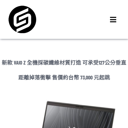
Skip
to
content
Toggl
Navig
首頁
門市據點
iMCheck APP
新款 VAIO Z 全機採碳纖維材質打造 可承受127公分垂直
iPhone 回收價
距離掉落衝擊 售價約台幣 73,000 元起跳
線上商城
3C租賃
MSI 舊換新
最新資訊
聯絡我們