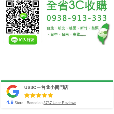
US3C－台北小南門店
4.9
Stars - Based on
3737
User Reviews