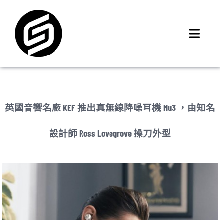
Skip
to
content
Toggl
Navig
首頁
門市據點
iMCheck APP
英國音響名廠 KEF 推出真無線降噪耳機 Mu3 ，由知名
iPhone 回收價
設計師 Ross Lovegrove 操刀外型
線上商城
3C租賃
MSI 舊換新
最新資訊
聯絡我們