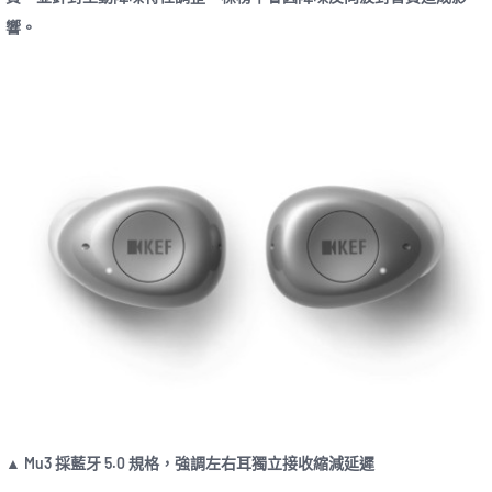
響。
▲ Mu3 採藍牙 5.0 規格，強調左右耳獨立接收縮減延遲