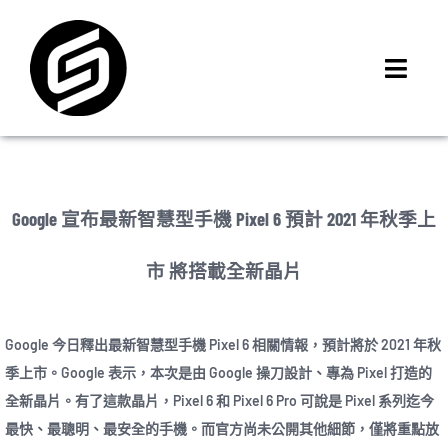
Skip
to
content
Toggl
Navig
首頁
門市據點
iMCheck APP
Google 宣布最新智慧型手機 Pixel 6 預計 2021 年秋季上
iPhone 回收價
市 將搭載全新晶片
線上商城
3C租賃
Google 今日釋出最新智慧型手機 Pixel 6 相關情報，預計將於 2021 年秋
MSI 舊換新
季上市。Google 表示，本次是由 Google 操刀設計、專為 Pixel 打造的
最新資訊
全新晶片。有了這款晶片，Pixel 6 和 Pixel 6 Pro 可說是 Pixel 系列迄今
聯絡我們
最快、最聰明、最安全的手機。而官方尚未公開其他細節，僅將重點放