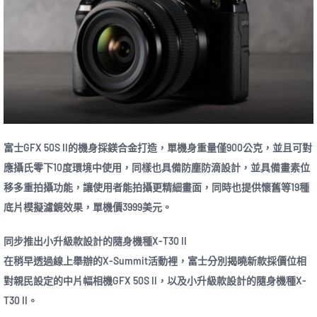
富士GFX 50S II的機身採鎂合金打造，單機身重量僅900公克，並且可對
應攝氏零下10度環境中使用，同樣也具備防塵防滴設計，並具備畫素位
移多重拍攝功能，讓使用者能拍攝更精細畫面，同時也提供懷舊等19種
底片模擬濾鏡效果，單機價3999美元。
同步推出小升級款設計的隨身機種X-T30 II
在稍早透過線上舉辦的X-Summit活動裡，富士分別揭曉新款採價位相
對親民設定的中片幅相機GFX 50S II，以及小升級款設計的隨身機種X-
T30 II。