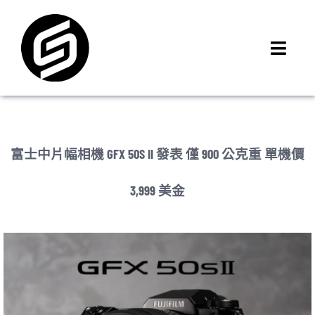
Skip
to
content
Toggl
Navig
首頁
門市據點
iMCheck APP
富士中片幅相機 GFX 50S II 發表 僅 900 公克重 單機價
iPhone 回收價
3,999 美金
線上商城
3C租賃
MSI 舊換新
最新資訊
聯絡我們