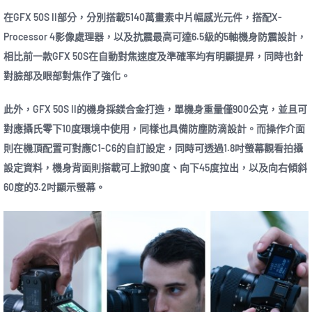
在GFX 50S II部分，分別搭載5140萬畫素中片幅感光元件，搭配X-
Processor 4影像處理器，以及抗震最高可達6.5級的5軸機身防震設計，
相比前一款GFX 50S在自動對焦速度及準確率均有明顯提昇，同時也針
對臉部及眼部對焦作了強化。
此外，GFX 50S II的機身採鎂合金打造，單機身重量僅900公克，並且可
對應攝氏零下10度環境中使用，同樣也具備防塵防滴設計。而操作介面
則在機頂配置可對應C1-C6的自訂設定，同時可透過1.8吋螢幕觀看拍攝
設定資料，機身背面則搭載可上掀90度、向下45度拉出，以及向右傾斜
60度的3.2吋顯示螢幕。