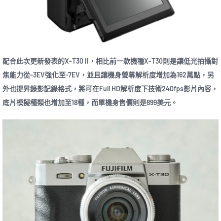
配合此次更新發表的X-T30 II，相比前一款機種X-T30則是讓低光拍攝對
焦能力從-3EV強化至-7EV，並且讓機身螢幕解析度增加為162萬點，另
外也提昇錄影記錄格式，將可在Full HD解析度下技術240fps影片內容，
底片模擬種類也增加至18種，而單機身售價則是899美元。