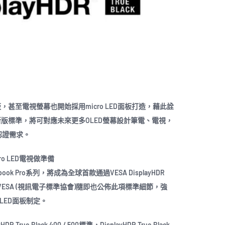
，甚至電視螢幕也開始採用micro LED面板打造，藉此詮
新版標準，將可對應未來更多OLED螢幕設計筆電、電視，
果認證需求。
o LED電視做準備
 Pro系列，將成為全球首款通過VESA DisplayHDR
筆電後，VESA (視訊電子標準協會)隨即也公佈此項標準細節，強
 LED面板制定。
rue Black 400 / 500標準，DisplayHDR True Black