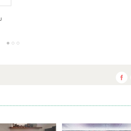
U
Fac