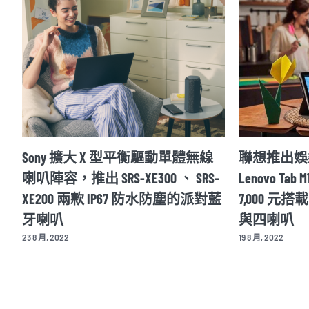
型平衡驅動單體無線
聯想推出娛樂與學習的平板
XE300 、 SRS-
Lenovo Tab M10 Plus Gen 3 ，不到
67 防水防塵的派對藍
7,000 元搭載 10.6 吋 2K 解析度螢
與四喇叭
19 8 月, 2022