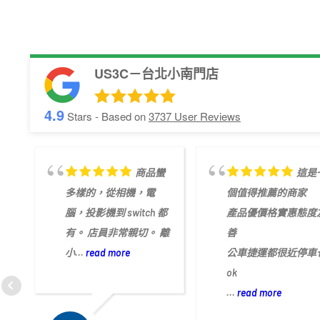
US3C－台北小南門店
4.9
Stars - Based on
3737
User Reviews
商品蠻
這是
多樣的，從相機，電
個值得推薦的商家
腦，投影機到 switch 都
產品優價格實惠態度
有。 店員非常親切。 離
善
小...
read more
公車捷運都很近停車
ok
...
read more