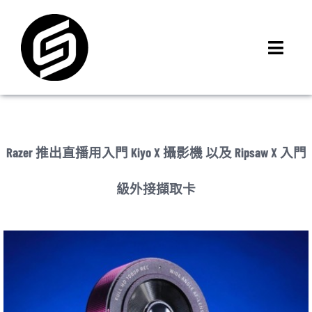
Skip
to
content
Toggl
Navig
首頁
門市據點
iMCheck APP
Razer 推出直播用入門 Kiyo X 攝影機 以及 Ripsaw X 入門
iPhone 回收價
級外接擷取卡
線上商城
3C租賃
MSI 舊換新
最新資訊
聯絡我們