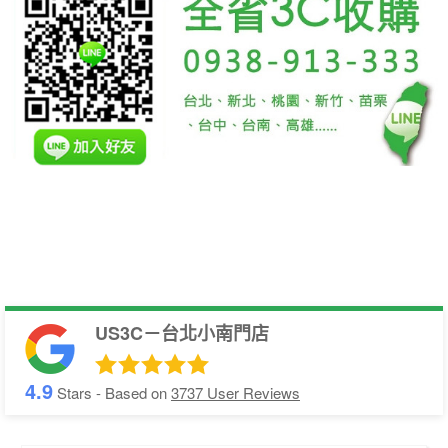
US3C－台北小南門店
4.9
Stars - Based on
3737
User Reviews