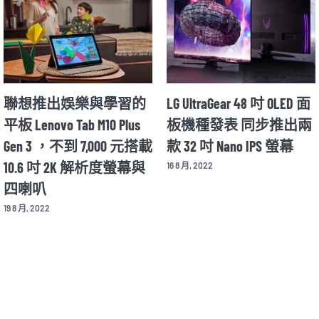
習的
LG UltraGear 48 吋 OLED 面
Motorola Razr 20
Plus
板機種發表 同步推出兩
在 8/11 公布細節
 元搭載
款 32 吋 Nano IPS 螢幕
揭曉新款 X30 Pro
螢幕與
機
16 8 月, 2022
12 8 月, 2022