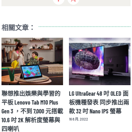
Facebook
X
相關文章：
想推出娛樂與學習的
LG UltraGear 48 吋 OLED 面
Mot
enovo Tab M10 Plus
板機種發表 同步推出兩
在 
 3 ，不到 7,000 元搭載
款 32 吋 Nano IPS 螢幕
揭曉
6 吋 2K 解析度螢幕與
機
16 8 月, 2022
喇叭
12 8 