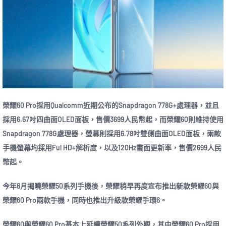
榮耀60 Pro採用Qualcomm近期公布的Snapdragon 778G+處理器，並且
採用6.67吋四曲面OLED面板，售價3699人民幣起，而榮耀60則維持使用
Snapdragon 778G處理器，螢幕則採用6.78吋雙側曲面OLED面板，兩款
手機螢幕均採用Ful HD+解析度，以及120Hz畫面更新率，售價2699人民
幣起。
今年6月揭曉榮耀50系列手機後，榮耀稍早再度宣布推出新款榮耀60與
榮耀60 Pro兩款手機，同時也推出升級款榮耀手環6。
榮耀60與榮耀60 Pro基本上延續榮耀50系列外觀，其中榮耀60 Pro採用