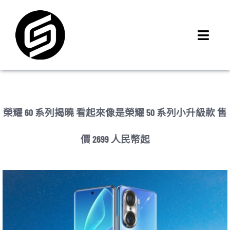
Skip
to
content
Toggl
Navig
首頁
門市據點
iMCheck APP
榮耀 60 系列揭曉 看起來像是榮耀 50 系列小升級款 售
iPhone 回收價
價 2699 人民幣起
線上商城
3C租賃
MSI 舊換新
最新資訊
聯絡我們