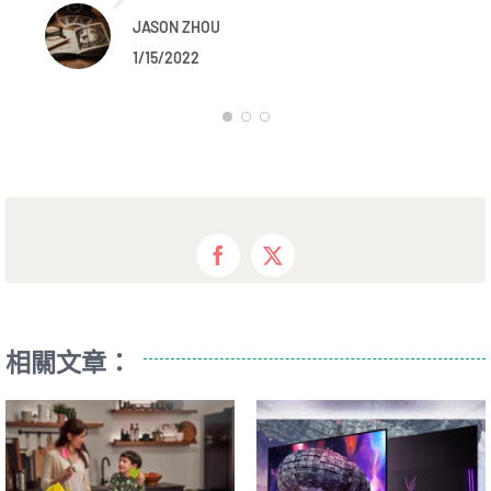
JASON ZHOU
1/15/2022
Facebook
X
相關文章：