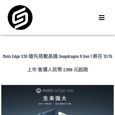
Skip
to
content
Toggl
Navig
首頁
門市據點
iMCheck APP
Moto Edge X30 搶先搭載高通 Snapdragon 8 Gen 1 將在 12/15
iPhone 回收價
上市 售價人民幣 2,999 元起跳
線上商城
3C租賃
MSI 舊換新
最新資訊
聯絡我們