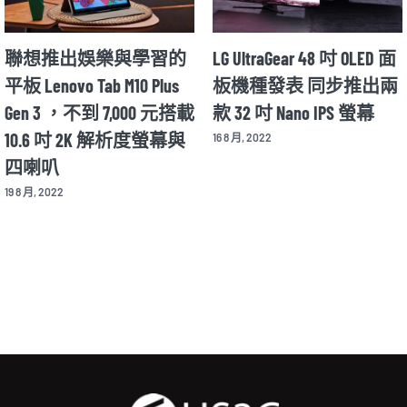
 吋 OLED 面
Motorola Razr 2022 年款將
華碩推出全球
步推出兩
在 8/11 公布細節 並同步
動色彩校正功
PS 螢幕
揭曉新款 X30 Pro 旗艦手
OLED 螢幕 Asus 
機
Display OLED PA
12 8 月, 2022
26 8 月, 2022