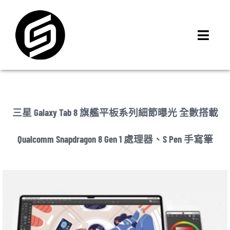
Skip
to
content
Toggl
Navig
首頁
門市據點
iMCheck APP
三星 Galaxy Tab 8 旗艦平板系列細節曝光 全數搭載
iPhone 回收價
Qualcomm Snapdragon 8 Gen 1 處理器、S Pen 手寫筆
線上商城
3C租賃
MSI 舊換新
最新資訊
聯絡我們