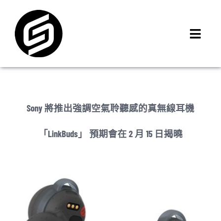
Skip
to
content
Toggl
Navig
首頁
門市據點
iMCheck APP
Sony 將推出強調空氣聆聽感的真無線耳機
iPhone 回收價
「LinkBuds」 預期會在 2 月 15 日揭曉
線上商城
3C租賃
MSI 舊換新
最新資訊
聯絡我們