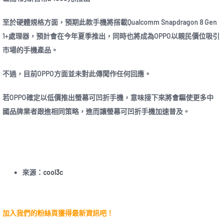
至於硬體規格方面，預期此款手機將搭載Qualcomm Snapdragon 8 Gen
1+處理器，預計會在今年夏季推出，同時也將成為OPPO以親民價位吸引
市場的手機產品。
不過，目前OPPO方面並未對此傳聞作任何回應。
若OPPO確定以低價推出螢幕可凹折手機，意味接下來將會驅使更多中
國品牌業者跟進相同策略，進而讓螢幕可凹折手機加速普及。
來源：
cool3c
加入我們的粉絲頁獲得最新資訊吧！