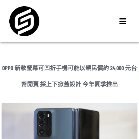
Skip
to
content
Toggl
Navig
首頁
門市據點
iMCheck APP
OPPO 新款螢幕可凹折手機可能以親民價約 24,000 元台
iPhone 回收價
幣開賣 採上下掀蓋設計 今年夏季推出
線上商城
3C租賃
MSI 舊換新
最新資訊
聯絡我們