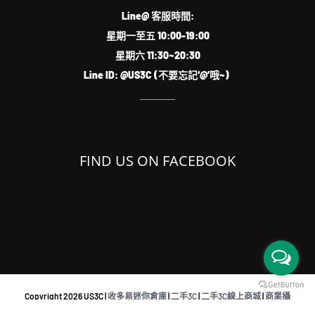
Line@ 客服時間:
星期一至五 10:00-19:00
星期六 11:30~20:30
Line ID: @US3C (不要忘記‘@’哦~)
FIND US ON FACEBOOK
Copyright
2026 US3C |
收多易迷你倉庫
|
二手3C
|
二手3C線上商城
|
商業攝
影
|
共同工作空間
|
iPhone檢測回收APP
|
Sell used eletronics austraslia