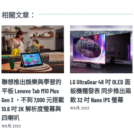
相關文章：
聯想推出娛樂與學習的
LG UltraGear 48 吋 OLED 面
平板 Lenovo Tab M10 Plus
板機種發表 同步推出兩
Gen 3 ，不到 7,000 元搭載
款 32 吋 Nano IPS 螢幕
10.6 吋 2K 解析度螢幕與
16 8 月, 2022
四喇叭
19 8 月, 2022