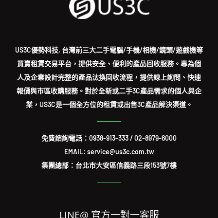
US3C優勢科技, 台灣前三大二手電腦/手機/相機/鏡頭/遊戲機等
買賣租賃交易平台，提供安全、便利的產品回收服務。專為個
人及企業設計完整的產品汰換回收流程，提供線上詢問、快速
報價與市區收購服務。對於全新或二手3C產品需求的個人與企
業，US3C是一個全方位的租賃或出售3C產品解決渠道。
免費諮詢電話：
0938-913-333
/
02-8979-6000
EMAIL: service@us3c.com.tw
集團總部：台北市大安區信義路三段153號7樓
LINE@ 官方一對一客服