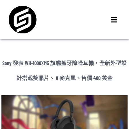
Skip
to
content
Toggl
Navig
首頁
門市據點
iMCheck APP
Sony 發表 WH-1000XM5 旗艦藍牙降噪耳機，全新外型設
iPhone 回收價
計搭載雙晶片、 8 麥克風、售價 400 美金
線上商城
3C租賃
MSI 舊換新
最新資訊
聯絡我們