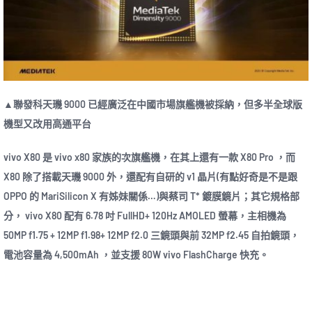
▲聯發科天璣 9000 已經廣泛在中國市場旗艦機被採納，但多半全球版
機型又改用高通平台
vivo X80 是 vivo x80 家族的次旗艦機，在其上還有一款 X80 Pro ，而
X80 除了搭載天璣 9000 外，還配有自研的 v1 晶片(有點好奇是不是跟
OPPO 的 MariSilicon X 有姊妹關係…)與蔡司 T* 鍍膜鏡片；其它規格部
分， vivo X80 配有 6.78 吋 FullHD+ 120Hz AMOLED 螢幕，主相機為
50MP f1.75 + 12MP f1.98+ 12MP f2.0 三鏡頭與前 32MP f2.45 自拍鏡頭，
電池容量為 4,500mAh ，並支援 80W vivo FlashCharge 快充。