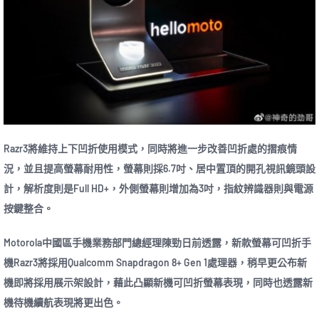
Razr3將維持上下凹折使用模式，同時將進一步改善凹折處的摺痕情
況，並且提高螢幕耐用性，螢幕則採6.7吋、居中置頂的開孔視訊鏡頭設
計，解析度則是Full HD+，外側螢幕則增加為3吋，指紋辨識器則與電源
按鍵整合。
Motorola中國區手機業務部門總經理陳勁日前透露，新款螢幕可凹折手
機Razr3將採用Qualcomm Snapdragon 8+ Gen 1處理器，稍早更公布新
機即將採用展示架設計，藉此凸顯新機可凹折螢幕表現，同時也透露新
機待機續航表現將更出色。