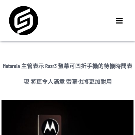
Skip
to
content
Toggl
Navig
首頁
門市據點
iMCheck APP
Motorola 主管表示 Razr3 螢幕可凹折手機的待機時間表
iPhone 回收價
現 將更令人滿意 螢幕也將更加耐用
線上商城
3C租賃
MSI 舊換新
最新資訊
聯絡我們