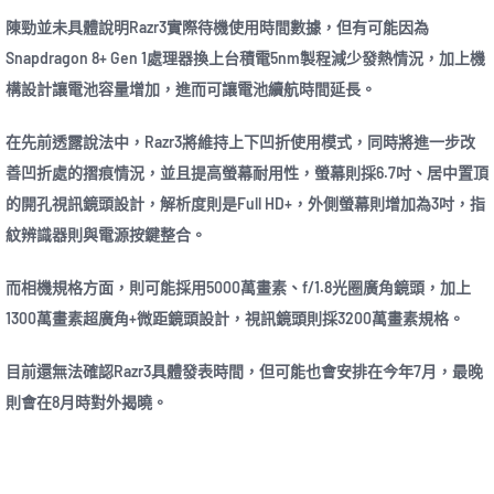
陳勁並未具體說明Razr3實際待機使用時間數據，但有可能因為
Snapdragon 8+ Gen 1處理器換上台積電5nm製程減少發熱情況，加上機
構設計讓電池容量增加，進而可讓電池續航時間延長。
在先前透露說法中，Razr3將維持上下凹折使用模式，同時將進一步改
善凹折處的摺痕情況，並且提高螢幕耐用性，螢幕則採6.7吋、居中置頂
的開孔視訊鏡頭設計，解析度則是Full HD+，外側螢幕則增加為3吋，指
紋辨識器則與電源按鍵整合。
而相機規格方面，則可能採用5000萬畫素、f/1.8光圈廣角鏡頭，加上
1300萬畫素超廣角+微距鏡頭設計，視訊鏡頭則採3200萬畫素規格。
目前還無法確認Razr3具體發表時間，但可能也會安排在今年7月，最晚
則會在8月時對外揭曉。