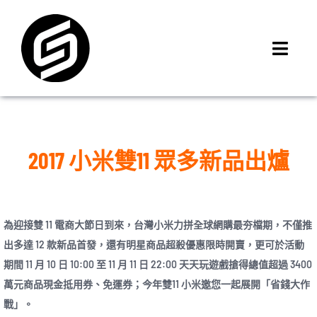
Skip
to
content
Toggl
Navig
首頁
門市據點
iMCheck APP
2017 小米雙11 眾多新品出爐
iPhone 回收價
線上商城
3C租賃
為迎接雙 11 電商大節日到來，台灣小米力拼全球網購最夯檔期，不僅推
出多達 12 款新品首發，還有明星商品超殺優惠限時開賣，更可於活動
MSI 舊換新
期間 11 月 10 日 10:00 至 11 月 11 日 22:00 天天玩遊戲搶得總值超過 3400
最新資訊
萬元商品現金抵用券、免運券；今年雙11 小米邀您一起展開「省錢大作
聯絡我們
戰」。