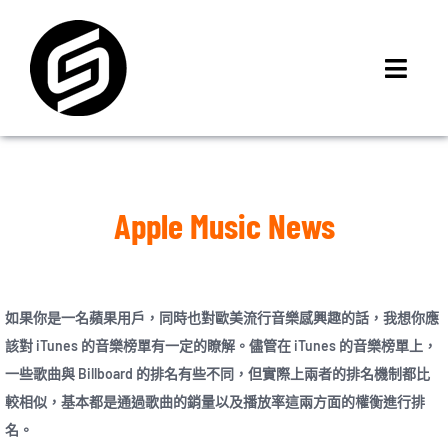
Skip
to
content
Toggl
Navig
首頁
門市據點
iMCheck APP
Apple Music News
iPhone 回收價
線上商城
3C租賃
如果你是一名蘋果用戶，同時也對歐美流行音樂感興趣的話，我想你應
該對 iTunes 的音樂榜單有一定的瞭解。儘管在 iTunes 的音樂榜單上，
MSI 舊換新
一些歌曲與 Billboard 的排名有些不同，但實際上兩者的排名機制都比
最新資訊
較相似，基本都是通過歌曲的銷量以及播放率這兩方面的權衡進行排
聯絡我們
名。