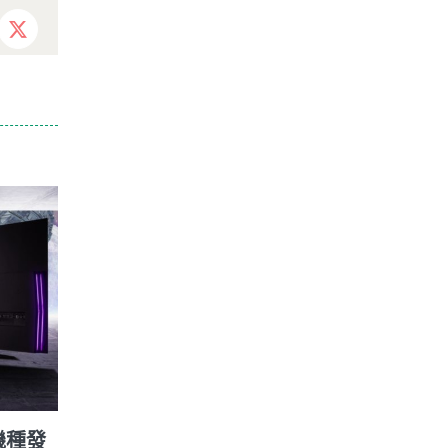
ebook
X
面板機種發
Motorola Razr 2022 年款將在 8/11 公
華碩