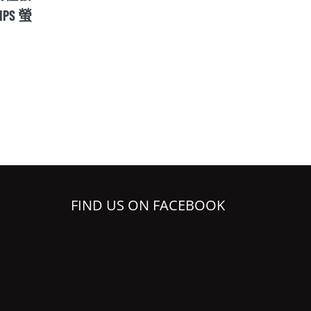
PS 螢
布細節 並同步揭曉新款 X30 Pro 旗
正功能的
艦手機
Display
12 8 月, 2022
26 8 月, 2
FIND US ON FACEBOOK