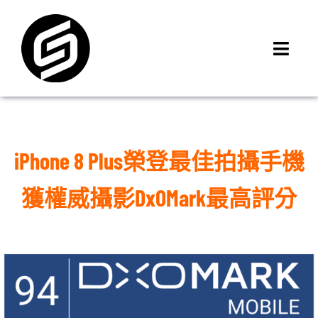
Skip
to
content
Toggl
Navig
首頁
門市據點
iMCheck APP
iPhone 8 Plus榮登最佳拍攝手機
iPhone 回收價
獲權威攝影DxOMark最高評分
線上商城
3C租賃
MSI 舊換新
最新資訊
聯絡我們