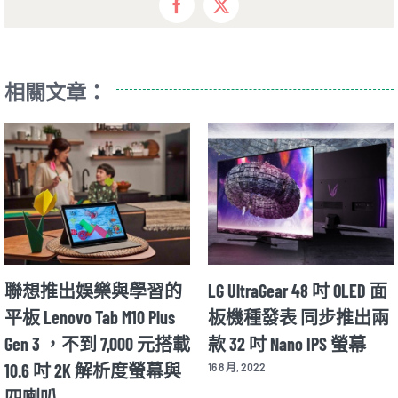
Facebook
X
相關文章：
想推出娛樂與學習的
LG UltraGear 48 吋 OLED 面
Mot
enovo Tab M10 Plus
板機種發表 同步推出兩
在 
 3 ，不到 7,000 元搭載
款 32 吋 Nano IPS 螢幕
揭曉
6 吋 2K 解析度螢幕與
機
16 8 月, 2022
喇叭
12 8 