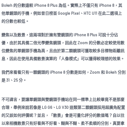
Bokeh 的分數遠較 iPhone 8 Plus 為低。實際上不僅只有 iPhone 8，其
他單鏡頭的手機，例如昔日榜首 Google Pixel、HTC U11 在此二選項上
的分數也較低。
變焦以及散景，這兩項對於擁有雙鏡頭的 iPhone 8 Plus 可說十分佔
優，由於其具備二倍光學變焦鏡頭，因此在 Zoom 的分數必定較使用數
位變焦的單鏡頭手機為高，且由於第二顆鏡頭可獲取較多目標物距離訊
息，因此在使用具備散景演算的「人像模式」可以獲得較理想的效果。
我們來看看只有一顆鏡頭的 iPhone 8 分數是如何，Zoom 和 Bokeh 分別
是 31、25 分。
不可諱言，要讓單鏡頭與雙鏡頭手機站在同一標準上比較畢竟不是那麼
合理，舉例來說若像是 LG G6、LG V30 這類第二顆鏡頭採用超廣角配置
的又該如何評價呢？並且，「散景」會是可量化評分的數值嗎？自以往
以來相機散景只有好看與不好看、糊與不糊、柔不柔順的分別，真要拿