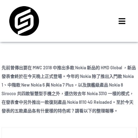
Skip
to
content
Toggl
Navig
首頁
門市據點
iMCheck APP
先前曾傳出要在 MWC 2018 中推出多款 Nokia 新品的 HMD Global ，新品
iPhone 回收價
發表會終於在今天晚上正式登場。今年的 Nokia 除了推出入門款 Nokia
1、中階款 New Nokia 6 與 Nokia 7 Plus，以及旗艦級產品 Nokia 8
線上商城
Sirocco 共四款智慧型手機之外，還仿效去年 Nokia 3310 一樣的模式，
3C租賃
在發表會中另外推出一款復刻產品 Nokia 8110 4G Reloaded。至於今天
MSI 舊換新
發表的五款產品各有什麼樣的特色呢？請看以下的整理報導。
最新資訊
聯絡我們