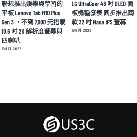
LED 面
Motorola Razr 2022 年款將
華碩推出全球首
推出兩
在 8/11 公布細節 並同步
動色彩校正功能
螢幕
揭曉新款 X30 Pro 旗艦手
OLED 螢幕 Asus Pro
機
Display OLED PA32D
12 8 月, 2022
26 8 月, 2022