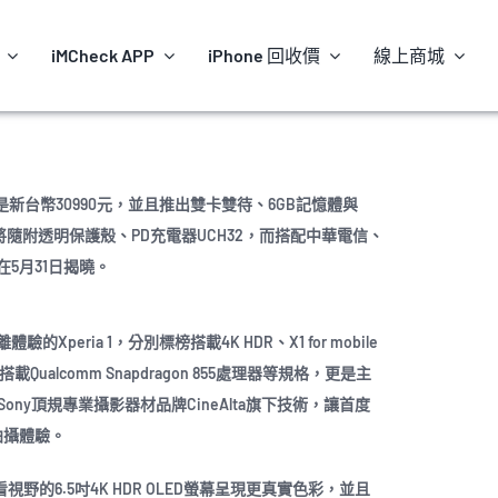
iMCheck APP
iPhone 回收價
線上商城
台售價將是新台幣30990元，並且推出雙卡雙待、6GB記憶體與
將隨附透明保護殼、PD充電器UCH32，而搭配中華電信、
5月31日揭曉。
eria 1，分別標榜搭載4K HDR、X1 for mobile
Qualcomm Snapdragon 855處理器等規格，更是主
ony頂規專業攝影器材品牌CineAlta旗下技術，讓首度
像拍攝體驗。
野的6.5吋4K HDR OLED螢幕呈現更真實色彩，並且