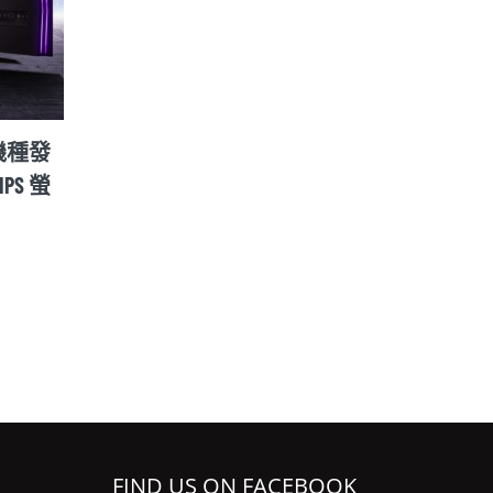
面板機種發
Motorola Razr 2022 年款將在 8/11 公
華碩
PS 螢
布細節 並同步揭曉新款 X30 Pro 旗
正功能的
艦手機
Display
12 8 月, 2022
26 8 月, 2
FIND US ON FACEBOOK