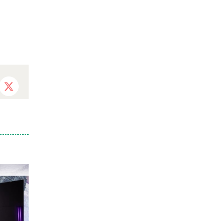
ebook
X