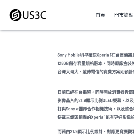
Skip
to
首頁
門市據點
content
Sony Mobile稍早確認Xperia 1在
128GB儲存容量規格版本，同時原廠盒裝
台灣大哥大、遠傳電信的資費方案則預計在
日前已經在台揭曉，同時開放消費者近距離體驗的Xp
影像晶片的21:9顯示比例OLED螢幕，以及搭載
打與Sony α團隊合作相機技術，以及整合S
搭載三鏡頭相機的Xperia 1能有更好影
而藉由21:9顯示比例設計、對應更寬廣觀看視