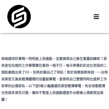
Skip
to
content
Toggl
Navig
首頁
門市據點
iMCheck APP
iPhone 回收價
唉呦威呀好重啊～明明是上班通勤，怎麼搞得自己像在重量訓練呢？原
來是包包裡的工作筆電實在重到一個不行，每天帶著趴趴走扛到我的二
線上商城
頭肌都跑出來了XD，別再折磨自己了拜託！對於商務族群來說，一台時
3C租賃
尚美型又兼具輕薄體積的羽量級筆電，是善待自己雙臂同時也提昇工作
MSI 舊換新
效率的必備家私，以下這5款小編嚴選的美型輕薄筆電，有全球最輕薄
也有超多美色可選，讓你不管是上班通勤還是外出開會心情都更加美
最新資訊
麗！
聯絡我們