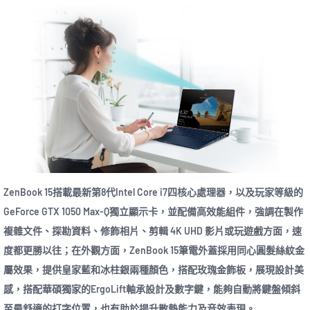
ZenBook 15搭載最新第8代Intel Core i7四核心處理器，以及玩家等級的
GeForce GTX 1050 Max-Q獨立顯示卡，並配備高效能組件，強調在製作
複雜文件、探勘資料、修飾相片、剪輯 4K UHD 影片或玩遊戲方面，速
度都更勝以往；在外觀方面，ZenBook 15筆電外蓋採用同心圓髮絲紋金
屬效果，提供皇家藍和冰柱銀兩種顏色，搭配玫瑰金飾板，展現設計美
感，搭配華碩獨家的ErgoLift軸承設計及數字鍵，能夠自動將鍵盤傾斜
至最舒適的打字位置，也有助於提升散熱能力及音效表現。