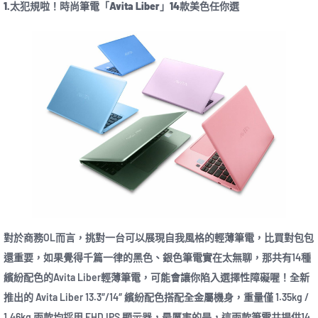
1.太犯規啦！時尚筆電「Avita Liber」14款美色任你選
對於商務OL而言，挑對一台可以展現自我風格的輕薄筆電，比買對包包
還重要，如果覺得千篇一律的黑色、銀色筆電實在太無聊，那共有14種
繽紛配色的Avita Liber輕薄筆電，可能會讓你陷入選擇性障礙喔！全新
推出的 Avita Liber 13.3″/14″ 繽紛配色搭配全金屬機身，重量僅 1.35kg /
1.46kg 兩款均採用 FHD IPS 顯示器，最厲害的是，這兩款筆電共提供14