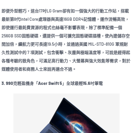
即便外型輕巧，這台17吋LG Gram卻有如一個強大的行動工作站，搭載
最新第8代Intel Core處理器與高達16GB DDR4記憶體，運作流暢高效，
即使運行最耗費資源的程式也絲毫不影響表現，除了標準配備一個
256GB SSD固態硬碟，還提供一個可擴充固態硬碟插槽，使內建儲存空
間加倍，續航力更可長達19.5小時，並通過美國 MIL-STD-810G 軍規耐
久性測試中的 7 項測試，包含衝擊、灰塵與極端溫度等，可說是經得起
各種考驗的狠角色，可滿足高行動力、大螢幕與強大效能等需求，對於
媒體使用者和商務人士來說再適合不過。
3. 990克輕盈機身「Acer Swift 5」全球最輕15.6吋筆電