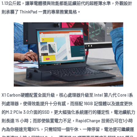
1.13公斤起，讓筆電體積與效能都能延續前代的超輕薄水準，外觀設計
則承襲了 ThinkPad 一貫的專業務實風格。
X1 Carbon硬體配置全面升級，核心處理器升級至 Intel 第八代 Core i系
列處理器，使得效能提升十分有感，而搭配 16GB 記憶體以及速度更快
的M.2 PCIe 3.0介面的SSD，更大幅強化系統運行的穩定性，電池續航力
則長達 15 小時；而即使裝置電力不足，RapidCharge 技術仍可在1小時
內為你極速充電80%，只需短短一個午休、一陣停留，電池便可繼續運