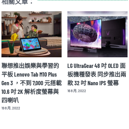
相關文章：
面
Motorola Razr 2022 年款將
華碩推出全球首款具
兩
在 8/11 公布細節 並同步
動色彩校正功能的專
揭曉新款 X30 Pro 旗艦手
OLED 螢幕 Asus ProArt
機
Display OLED PA32DC
12 8 月, 2022
26 8 月, 2022