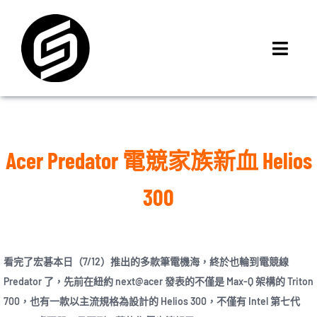
Skip
to
content
Toggl
Navig
首頁
門市據點
iMCheck APP
Acer Predator 電競家族新血 Helios
iPhone 回收價
300
線上商城
3C租賃
MSI 舊換新
看完了宏碁本日（7/12）推出的多款筆電機海，終於也輪到電競線
最新資訊
Predator 了，先前在紐約 next@acer 發表的不僅是 Max-Q 架構的 Triton
聯絡我們
700，也有一款以主流規格為設計的 Helios 300，不僅有 Intel 第七代