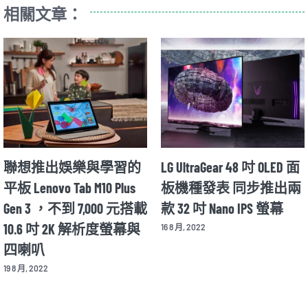
相關文章：
聯想推出娛樂與學習的
LG UltraGear 48 吋 OLED 面
平板 Lenovo Tab M10 Plus
板機種發表 同步推出兩
Gen 3 ，不到 7,000 元搭載
款 32 吋 Nano IPS 螢幕
10.6 吋 2K 解析度螢幕與
16 8 月, 2022
四喇叭
19 8 月, 2022