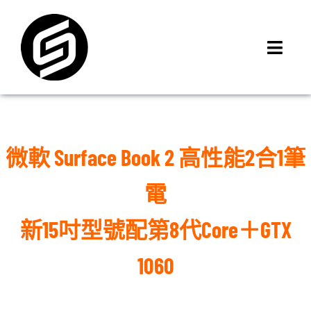
Skip
to
content
Toggl
Navig
首頁
門市據點
iMCheck APP
微軟 Surface Book 2 高性能2合1筆
iPhone 回收價
電
線上商城
3C租賃
新15吋型號配第8代Core＋GTX
MSI 舊換新
1060
最新資訊
聯絡我們