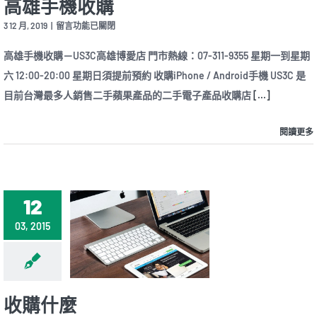
高雄手機收購
在
3 12 月, 2019
|
留言功能已關閉
〈高
雄
高雄手機收購－US3C高雄博愛店 門市熱線：07-311-9355 星期一到星期
手
六 12:00-20:00 星期日須提前預約 收購iPhone / Android手機 US3C 是
機
收
目前台灣最多人銷售二手蘋果產品的二手電子產品收購店
[...]
購〉
中
閱讀更多
12
03, 2015
收購什麼