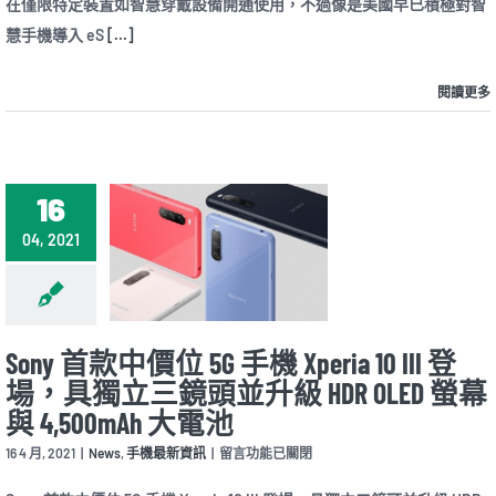
在僅限特定裝置如智慧穿戴設備開通使用，不過像是美國早已積極對智
推
慧手機導入 eS
[...]
出
首
款
閱讀更多
支
援
eSIM
機
種
Xperia
16
10
III
04, 2021
Lite
，
較
常
規
版
Sony 首款中價位 5G 手機 Xperia 10 III 登
本
場，具獨立三鏡頭並升級 HDR OLED 螢幕
內
建
與 4,500mAh 大電池
儲
在
存
16 4 月, 2021
|
News
,
手機最新資訊
|
留言功能已關閉
〈Sony
砍
首
半