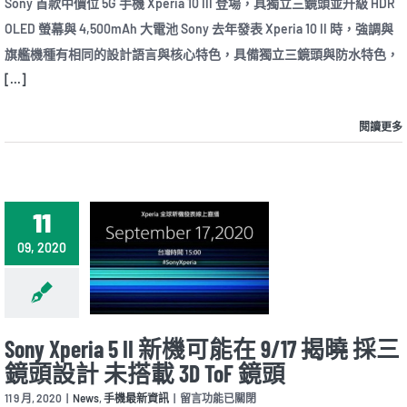
Sony 首款中價位 5G 手機 Xperia 10 III 登場，具獨立三鏡頭並升級 HDR
款
並
OLED 螢幕與 4,500mAh 大電池 Sony 去年發表 Xperia 10 II 時，強調與
中
取
價
消
旗艦機種有相同的設計語言與核心特色，具備獨立三鏡頭與防水特色，
位
FM
[...]
5G
收
手
音
機
機
閱讀更多
Xperia
功
10
能〉
III
中
登
場，
具
11
獨
立
09, 2020
三
鏡
頭
並
升
級
Sony Xperia 5 II 新機可能在 9/17 揭曉 採三
HDR
鏡頭設計 未搭載 3D ToF 鏡頭
OLED
螢
在
11 9 月, 2020
|
News
,
手機最新資訊
|
留言功能已關閉
幕