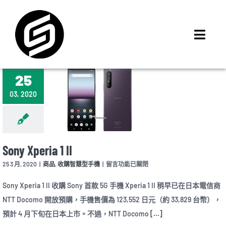
Skip
to
content
Toggl
Navig
首頁
25
門市據點
03, 2020
iMCheck APP
iPhone 回收價
線上商城
Sony Xperia 1 II
3C租賃
在
25 3 月, 2020
|
商品
,
收購智慧型手機
|
留言功能已關閉
〈Sony
MSI 舊換新
Xperia
Sony Xperia 1 II 收購 Sony 首款 5G 手機 Xperia 1 II 稍早已在日本電信商
1
最新資訊
NTT Docomo 開放預購，手機售價為 123,552 日元（約 33,829 台幣），
II〉
中
預計 4 月下旬在日本上市。不過，NTT Docomo
[...]
聯絡我們