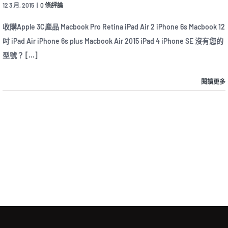
12 3 月, 2015
|
0 條評論
收購Apple 3C產品 Macbook Pro Retina iPad Air 2 iPhone 6s Macbook 12
吋 iPad Air iPhone 6s plus Macbook Air 2015 iPad 4 iPhone SE 沒有您的
型號？
[...]
閱讀更多