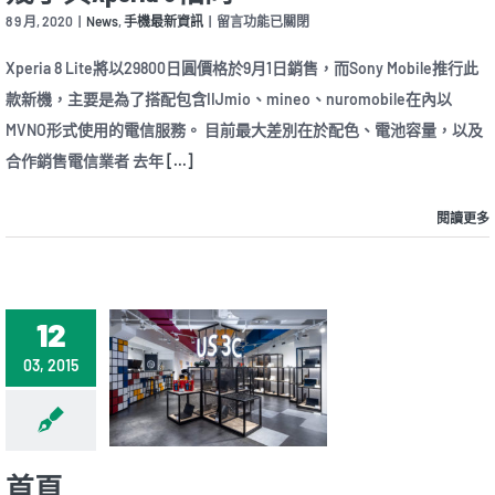
中
在
8 9 月, 2020
|
News
,
手機最新資訊
|
留言功能已關閉
〈Sony
Xperia
Xperia 8 Lite將以29800日圓價格於9月1日銷售，而Sony Mobile推行此
8
款新機，主要是為了搭配包含IIJmio、mineo、nuromobile在內以
Lite
在
MVNO形式使用的電信服務。 目前最大差別在於配色、電池容量，以及
日
合作銷售電信業者 去年
[...]
本
推
出
閱讀更多
外
型、
規
格
幾
乎
12
與
Xperia
03, 2015
8
相
同〉
中
首頁