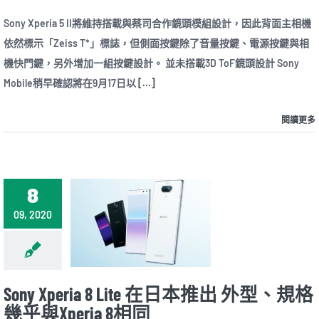
〈Sony
與
Xperia
Sony Xperia 5 II將維持搭載與蔡司合作鏡頭模組設計，因此背面主相機
4,500mAh
5
大
依然標示「Zeiss T*」標誌，但側面按鍵除了音量按鍵、電源按鍵與相
II
電
新
機快門鍵，另外增加一組按鍵設計。 並未搭載3D ToF鏡頭設計 Sony
池〉
機
中
Mobile稍早確認將在9月17日以
[...]
可
能
在
閱讀更多
9/17
揭
曉
採
三
鏡
8
頭
設
09, 2020
計
未
搭
載
3D
ToF
Sony Xperia 8 Lite 在日本推出 外型、規格
鏡
幾乎與Xperia 8相同
頭〉