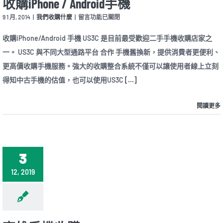
收購iPhone / Android手機
在
9 1 月, 2014
|
我們收購什麼
|
留言功能已關閉
〈收
購
收購iPhone/Android 手機 US3C 是目前最受歡迎二手手機收購店家之
iPhone
一。 US3C 與不同大型通路平台 合作 手機舊換新，提供消費者更便利、
/
Android
更高價收購手機服務。強大的收購整合系統不僅可以讓使用者線上立刻
手
得知中古手機的估值，也可以使用US3C
機〉
[...]
中
閱讀更多
3
12, 2019