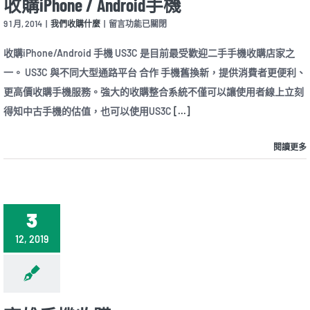
收購iPhone / Android手機
在
9 1 月, 2014
|
我們收購什麼
|
留言功能已關閉
〈收
購
收購iPhone/Android 手機 US3C 是目前最受歡迎二手手機收購店家之
iPhone
一。 US3C 與不同大型通路平台 合作 手機舊換新，提供消費者更便利、
/
Android
更高價收購手機服務。強大的收購整合系統不僅可以讓使用者線上立刻
手
得知中古手機的估值，也可以使用US3C
機〉
[...]
中
閱讀更多
3
12, 2019