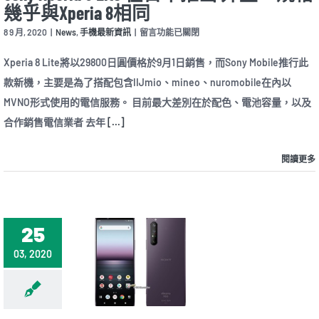
幾乎與Xperia 8相同
頭〉
中
在
8 9 月, 2020
|
News
,
手機最新資訊
|
留言功能已關閉
〈Sony
Xperia
Xperia 8 Lite將以29800日圓價格於9月1日銷售，而Sony Mobile推行此
8
款新機，主要是為了搭配包含IIJmio、mineo、nuromobile在內以
Lite
在
MVNO形式使用的電信服務。 目前最大差別在於配色、電池容量，以及
日
合作銷售電信業者 去年
[...]
本
推
出
閱讀更多
外
型、
規
格
幾
乎
25
與
Xperia
03, 2020
8
相
同〉
中