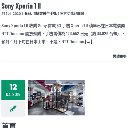
Sony Xperia 1 II
在
25 3 月, 2020
|
商品
,
收購智慧型手機
|
留言功能已關閉
〈Sony
Xperia
Sony Xperia 1 II 收購 Sony 首款 5G 手機 Xperia 1 II 稍早已在日本電信商
1
NTT Docomo 開放預購，手機售價為 123,552 日元（約 33,829 台幣），
II〉
中
預計 4 月下旬在日本上市。不過，NTT Docomo
[...]
閱讀更多
12
03, 2015
首頁