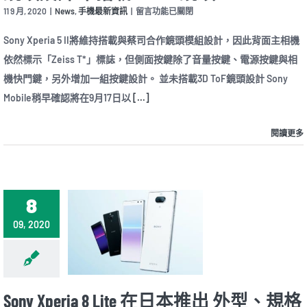
螢
在
11 9 月, 2020
|
News
,
手機最新資訊
|
留言功能已關閉
幕
〈Sony
與
Xperia
Sony Xperia 5 II將維持搭載與蔡司合作鏡頭模組設計，因此背面主相機
4,500mAh
5
大
依然標示「Zeiss T*」標誌，但側面按鍵除了音量按鍵、電源按鍵與相
II
電
新
機快門鍵，另外增加一組按鍵設計。 並未搭載3D ToF鏡頭設計 Sony
池〉
機
中
Mobile稍早確認將在9月17日以
[...]
可
能
在
閱讀更多
9/17
揭
曉
採
三
鏡
8
頭
設
09, 2020
計
未
搭
載
3D
ToF
Sony Xperia 8 Lite 在日本推出 外型、規格
鏡