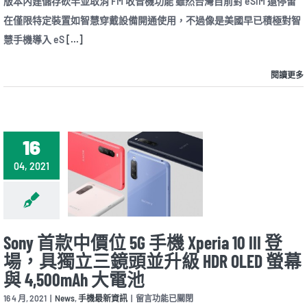
版本內建儲存砍半並取消 FM 收音機功能 雖然台灣目前對 eSIM 還停留
日
本
在僅限特定裝置如智慧穿戴設備開通使用，不過像是美國早已積極對智
推
慧手機導入 eS
[...]
出
首
款
閱讀更多
支
援
eSIM
機
種
Xperia
16
10
III
04, 2021
Lite
，
較
常
規
版
Sony 首款中價位 5G 手機 Xperia 10 III 登
本
場，具獨立三鏡頭並升級 HDR OLED 螢幕
內
建
與 4,500mAh 大電池
儲
在
存
16 4 月, 2021
|
News
,
手機最新資訊
|
留言功能已關閉