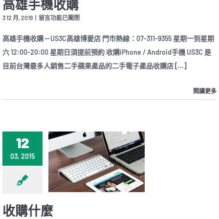
高雄手機收購
在
3 12 月, 2019
|
留言功能已關閉
〈高
雄
高雄手機收購－US3C高雄博愛店 門市熱線：07-311-9355 星期一到星期
手
六 12:00-20:00 星期日須提前預約 收購iPhone / Android手機 US3C 是
機
收
目前台灣最多人銷售二手蘋果產品的二手電子產品收購店
[...]
購〉
中
閱讀更多
12
03, 2015
收購什麼