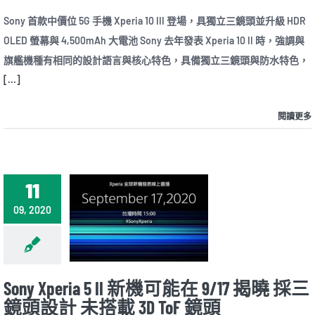
〈Sony
砍
首
半
Sony 首款中價位 5G 手機 Xperia 10 III 登場，具獨立三鏡頭並升級 HDR
款
並
OLED 螢幕與 4,500mAh 大電池 Sony 去年發表 Xperia 10 II 時，強調與
中
取
價
消
旗艦機種有相同的設計語言與核心特色，具備獨立三鏡頭與防水特色，
位
FM
[...]
5G
收
手
音
機
機
閱讀更多
Xperia
功
10
能〉
III
中
登
場，
具
11
獨
立
09, 2020
三
鏡
頭
並
升
級
Sony Xperia 5 II 新機可能在 9/17 揭曉 採三
HDR
鏡頭設計 未搭載 3D ToF 鏡頭
OLED