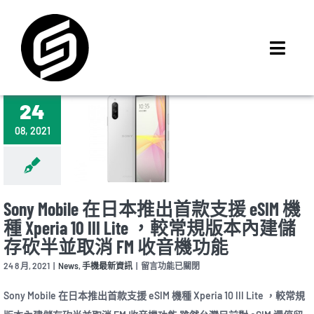
Skip
to
content
Toggl
Navig
首頁
24
門市據點
08, 2021
iMCheck APP
iPhone 回收價
線上商城
Sony Mobile 在日本推出首款支援 eSIM 機
3C租賃
種 Xperia 10 III Lite ，較常規版本內建儲
存砍半並取消 FM 收音機功能
MSI 舊換新
在
24 8 月, 2021
|
News
,
手機最新資訊
|
留言功能已關閉
最新資訊
〈Sony
Mobile
Sony Mobile 在日本推出首款支援 eSIM 機種 Xperia 10 III Lite ，較常規
聯絡我們
在