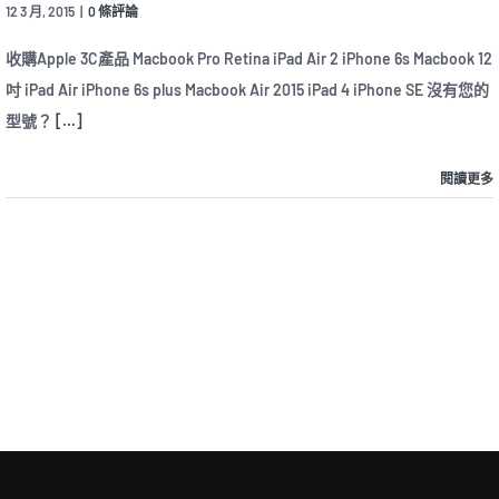
12 3 月, 2015
|
0 條評論
收購Apple 3C產品 Macbook Pro Retina iPad Air 2 iPhone 6s Macbook 12
吋 iPad Air iPhone 6s plus Macbook Air 2015 iPad 4 iPhone SE 沒有您的
型號？
[...]
閱讀更多