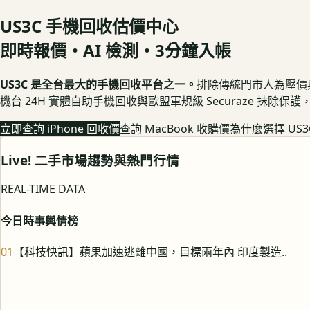
US3C 手機回收估價中心
即時報價・AI 檢測・3分鐘入帳
US3C 是全台最大的手機回收平台之一。
排除傳統門市人為壓價與隱
機台 24H 實體自助手機回收與歐盟軍規級 Securaze 抹除
立即查詢 iPhone 回收價
查詢 MacBook 收購價
為什麼選擇 US3
Live! 二手市場趨勢與熱門行情
REAL-TIME DATA
今日時事輿情榜
0
1
【科技快訊】蘋果加速逃離中國，目標兩年內 印度製造..