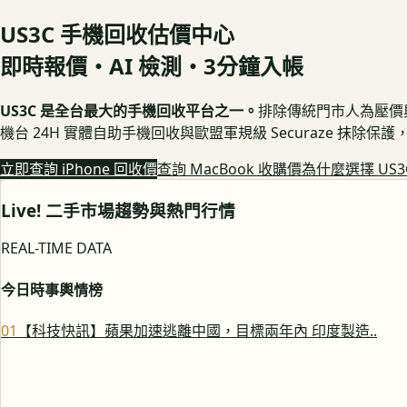
US3C 手機回收估價中心
即時報價・AI 檢測・3分鐘入帳
US3C 是全台最大的手機回收平台之一。
排除傳統門市人為壓價與隱
機台 24H 實體自助手機回收與歐盟軍規級 Securaze 抹除
立即查詢 iPhone 回收價
查詢 MacBook 收購價
為什麼選擇 US3
Live! 二手市場趨勢與熱門行情
REAL-TIME DATA
今日時事輿情榜
0
1
【科技快訊】蘋果加速逃離中國，目標兩年內 印度製造..