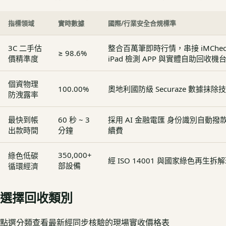
指標領域
實時數據
國際/行業安全合規標準
3C 二手估
整合百萬筆即時行情，串接 iMCheck - 
≥ 98.6%
價精準度
iPad 檢測 APP 與實體自助回收機
個資物理
100.00%
奧地利國防級 Securaze 數據抹除
防洩露率
最快到帳
60 秒 ~ 3
採用 AI 金融電匯 身份識別自動
出款時間
分鐘
續費
350,000+
綠色低碳
經 ISO 14001 與國家綠色再生
部設備
循環經濟
選擇回收類別
點選分類查看最新經同步核驗的現場實收價格表