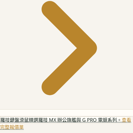
羅技鍵盤滑鼠
精選羅技 MX 辦公旗艦與 G PRO 電競系列。
查看
完整報價單