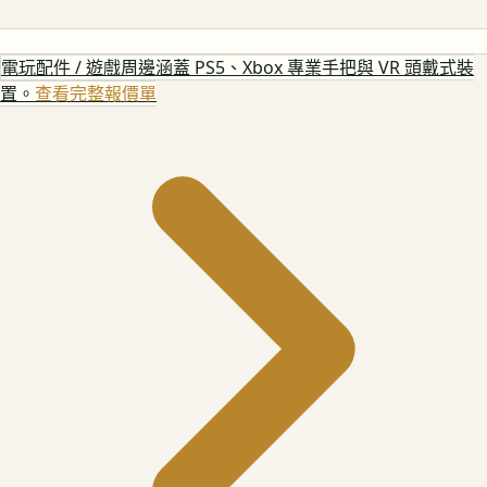
電玩配件 / 遊戲周邊
涵蓋 PS5、Xbox 專業手把與 VR 頭戴式裝
置。
查看完整報價單