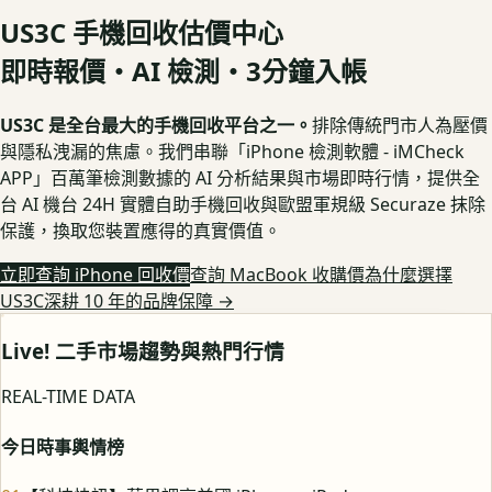
US3C 手機回收估價中心
即時報價・AI 檢測・3分鐘入帳
US3C 是全台最大的手機回收平台之一。
排除傳統門市人為壓價
與隱私洩漏的焦慮。我們串聯「iPhone 檢測軟體 - iMCheck
APP」百萬筆檢測數據的 AI 分析結果與市場即時行情，提供全
台 AI 機台 24H 實體自助手機回收與歐盟軍規級 Securaze 抹除
保護，換取您裝置應得的真實價值。
立即查詢 iPhone 回收價
查詢 MacBook 收購價
為什麼選擇
US3C深耕 10 年的品牌保障
→
Live! 二手市場趨勢與熱門行情
REAL-TIME DATA
今日時事輿情榜