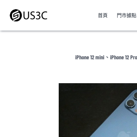
Skip
to
首頁
門市據點
content
iPhone 12 mini、iPhon