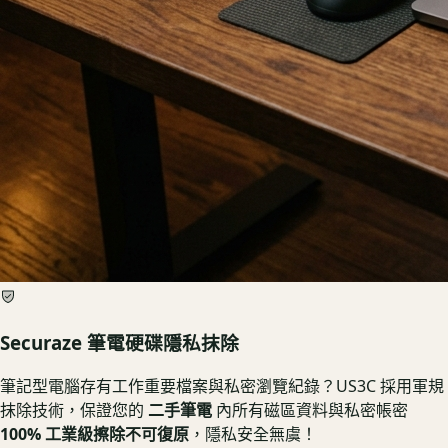
Securaze 筆電硬碟隱私抹除
筆記型電腦存有工作重要檔案與私密瀏覽紀錄？US3C 採用軍規
抹除技術，保證您的
二手筆電
內所有磁區資料與私密帳密
100% 工業級擦除不可復原
，隱私安全無虞！