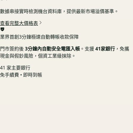
數據串接實時檢測機台資料庫，提供最新市場溢價基準。
查看完整大價格表
業界首創
3分鐘極速自動轉帳收款保障
門市簽約後
3分鐘內自動安全電匯入帳
。支援
41家銀行
，免攜
現金與假鈔風險，個資工業級抹除。
41 家主要銀行
免手續費 • 即時到帳
Macbook Pro 16吋 M4 Max / 16C40G / 64G / 1TB SSD｜2024
年
螢幕無塗層剝落 💻 享機況溢價
US3C 最高收購價：
$82,400
最高收購價
ⓘ
市場均價
$74,160
Macbook Pro 16吋 M4 Max / 16C40G / 48G / 1TB SSD｜2024