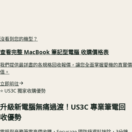
原廠充電器在 🟢 享完整配件加成
US3C 最高收購價：
$35,800
最高收購價
ⓘ
市場均價
$32,220
沒看到您的機型？
查看完整
MacBook 筆記型電腦
收購價格表
我們提供最詳盡的各規格回收報價，讓您全面掌握愛機的真實價
值。
立即前往
⭐️ US3C 獨家收購優勢
升級新電腦無痛過渡！US3C 專業筆電回
收優勢
電競與商務筆電高價收購，Securaze 國防級資料抹除，3分鐘