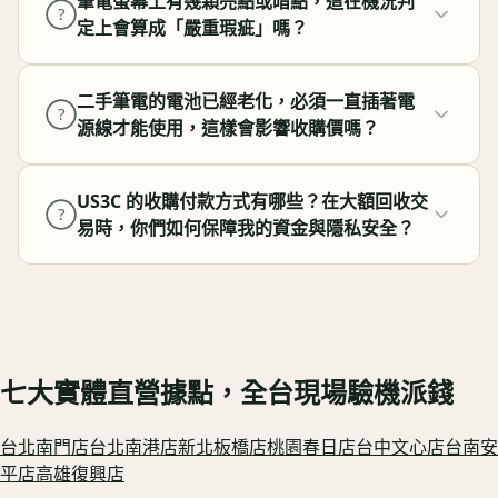
筆電螢幕上有幾顆亮點或暗點，這在機況判
?
定上會算成「嚴重瑕疵」嗎？
二手筆電的電池已經老化，必須一直插著電
?
源線才能使用，這樣會影響收購價嗎？
US3C 的收購付款方式有哪些？在大額回收交
?
易時，你們如何保障我的資金與隱私安全？
七大實體直營據點，全台現場驗機派錢
台北南門
店
台北南港
店
新北板橋
店
桃園春日
店
台中文心
店
台南安
平
店
高雄復興
店