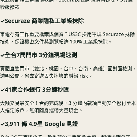
秒級撥款
✓
Securaze 商業隱私工業級抹除
筆電存有工作重要檔案與個資？US3C 採用軍規 Securaze 抹除
技術，保證機密文件與瀏覽紀錄 100% 工業級抹除。
✓
全台7間門市 3分鐘現場速測
實體直營門市（雙北、桃園、台中、台南、高雄）面對面檢測，
透明公開，省去寄送丟失摔壞的糾紛 risk。
✓
41家合作銀行 3分鐘秒匯
大額交易最安全！合約完成後，3 分鐘內款項自動安全撥付至本
人指定帳戶，無須隨身攜帶大量現金。
✓
3,911 條 4.9星 Google 見證