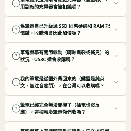
?
用副廠的充電器會被扣錢嗎？
舊筆電自己升級過 SSD 固態硬碟和 RAM 記
?
憶體，收購時會因此加價嗎？
筆電螢幕有關節鬆動（轉軸斷裂或搖晃）的
?
狀況，US3C 還會收購嗎？
我的筆電是從國外帶回來的（鍵盤是純英
?
文、無注音倉頡），在台灣可以收購嗎？
筆電已經完全無法開機了（插電也沒反
?
應），這種報廢筆電你們收嗎？