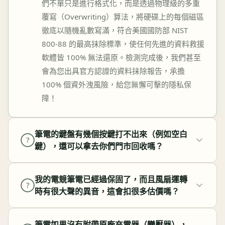
們不單只是進行格式化，而是透過物理級的多重
覆寫（Overwriting）算法，將硬碟上的每個磁區
徹底以隨機亂數寫滿，符合美國國防部 NIST
800-88 的最高抹除標準，使任何先進的資料救援
軟體皆 100% 無法還原。檢測完成後，我們甚至
會為您出具官方認證的資料抹除報告，承擔
100% 個資外洩風險，給您無懈可擊的隱私保
障！
筆電的鍵盤有幾個按鍵打不出來（例如空白
?
鍵），還可以拿去你們門市回收嗎？
我的電競筆電已經過保固了，而且風扇運轉
?
時有很大聲的異音，這會扣很多估價嗎？
筆電如果沒有附帶原廠充電器（變壓器），