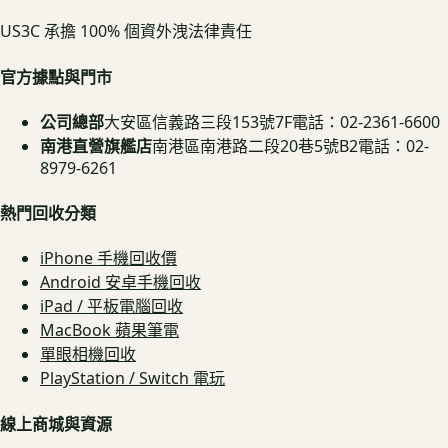
US3C 承擔 100% 個資外洩法律責任
官方據點與門市
公司總部
大安區信義路三段153號7F
電話：02-2361-6600
南港直營旗艦店
南港區南港路二段20巷5號B2
電話：02-
8979-6261
熱門回收分類
iPhone 手機回收價
Android 安卓手機回收
iPad / 平板電腦回收
MacBook 蘋果筆電
單眼相機回收
PlayStation / Switch 電玩
線上商城與資源