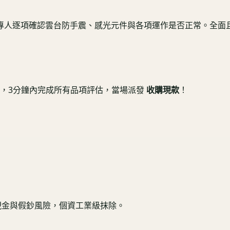
專人逐項確認雲台防手震、感光元件與各項運作是否正常。全面
，3分鐘內完成所有品項評估，當場派發
收購現款
！
現金與假鈔風險，個資工業級抹除。