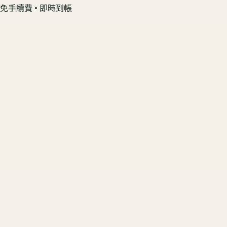
免手續費 • 即時到帳
GoPro HERO 13 Black 單機組
螢幕無烙印 📱 享機況溢價
US3C 最高收購價：
$4,500
最高收購價
ⓘ
市場均價
$4,050
GoPro HERO 12 Black 單機組
原廠盒裝在 🟢 享配件完整加成
US3C 最高收購價：
$3,500
最高收購價
ⓘ
市場均價
$3,150
Insta360 X4 標準套裝
電池健康度高 🟢 鎖定高行情
US3C 最高收購價：
$4,000
最高收購價
ⓘ
市場均價
$3,600
Insta360 GO 3S 標準套裝
無拆機無泡水 🟢 享頂配報價