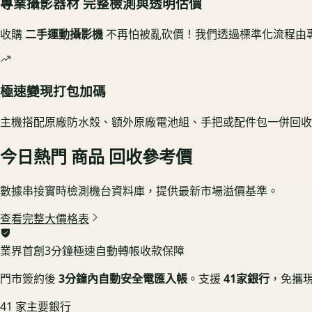
專業攝影器材 完整檢測與透明估價
收購
二手運動攝影機
不再怕被亂砍價！我們透過標準化流程由
極速變現打包加碼
主機搭配原廠防水殼、額外原廠電池組、手把或配件包一併回收
今日熱門
商品
回收參考價
數據串接實時檢測機台資料庫，提供最新市場溢價基準。
查看完整大價格表
業界首創
3分鐘極速自動轉帳收款保障
門市簽約後
3分鐘內自動安全電匯入帳
。支援
41家銀行
，免攜
41 家主要銀行