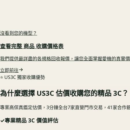
GoPro HERO 11 Black mini 單機組
電池健康度高 🟢 鎖定高行情
US3C 最高收購價：
$3,000
最高收購價
ⓘ
市場均價
$2,700
沒看到您的機型？
查看完整
商品
收購價格表
我們提供最詳盡的各規格回收報價，讓您全面掌握愛機的真實價
立即前往
⭐️ US3C 獨家收購優勢
為什麼選擇 US3C 估價收購您的精品 3C？
專業高保真鑑定估價，3分鐘全台7家直營門市交易，41家合作
✓
專業精品 3C 價值評估