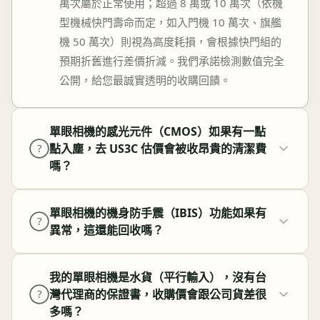
萬次屬於正常使用；超過 8 萬或 10 萬次（依機
型機械快門壽命而定，如入門機 10 萬次、旗艦
機 50 萬次）則視為高度耗損，會根據快門組的
預期折舊進行差價折減。我們承諾檢測數值完全
公開，給您最誠實透明的收購回饋。
單眼相機的感光元件（CMOS）如果有一點
點入塵，去 US3C 估價會被收昂貴的清潔費
?
嗎？
單眼相機的機身防手震（IBIS）功能如果有
?
異常，這還能回收嗎？
我的單眼相機是水貨（平行輸入），沒有台
灣代理商的保證書，收購價會跟公司貨差很
?
多嗎？