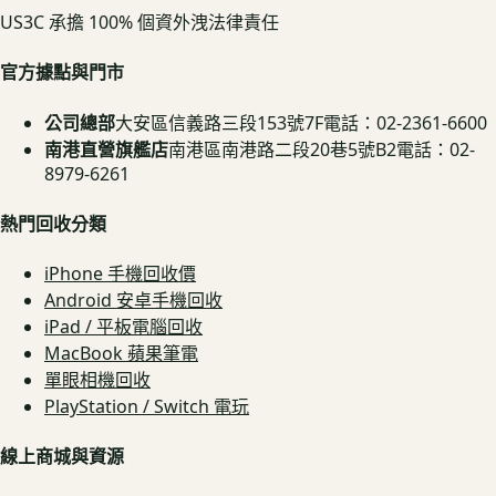
US3C 承擔 100% 個資外洩法律責任
官方據點與門市
公司總部
大安區信義路三段153號7F
電話：02-2361-6600
南港直營旗艦店
南港區南港路二段20巷5號B2
電話：02-
8979-6261
熱門回收分類
iPhone 手機回收價
Android 安卓手機回收
iPad / 平板電腦回收
MacBook 蘋果筆電
單眼相機回收
PlayStation / Switch 電玩
線上商城與資源