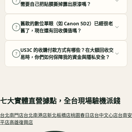
?
需要自己把貼膜撕掉露出原漆嗎？
舊款的數位單眼（如 Canon 5D2）已經很老
?
舊了，現在還有回收價值嗎？
US3C 的收購付款方式有哪些？在大額回收交
?
易時，你們如何保障我的資金與隱私安全？
七大實體直營據點，全台現場驗機派錢
台北南門
店
台北南港
店
新北板橋
店
桃園春日
店
台中文心
店
台南安
平
店
高雄復興
店