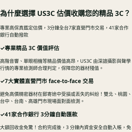
為什麼選擇 US3C 估價收購您的精品 3C？
專業高保真鑑定估價，3分鐘全台7家直營門市交易，41家合作
銀行自動撥款
✓
專業精品 3C 價值評估
高階音響、單眼相機等精品價值高昂，US3C 由深諳攝影與聲學
行情的專業檢測師合理判定，保障您的器材殘值。
✓
7大實體直營門市 face-to-face 交易
避免高價精密器材在郵寄途中受損或丟失的糾紛！雙北、桃園、
台中、台南、高雄門市現場面對面檢測。
✓
41家合作銀行 3分鐘自動匯款
大額回收金免驚！合約完成後，3 分鐘內資金安全自動入帳，免