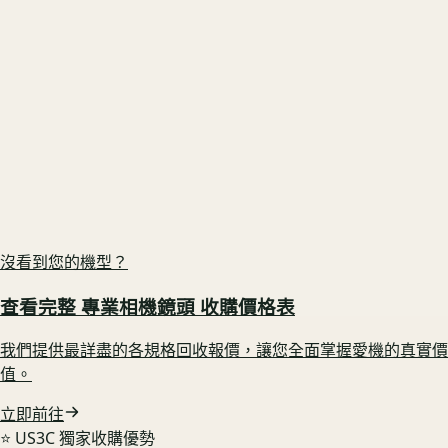
Nikon D850
原廠盒裝在 🟢 享配件完整加成
US3C 最高收購價：
$23,000
最高收購價
ⓘ
市場均價
$20,700
Fujifilm X-T5
電池健康度高 🟢 鎖定高行情
US3C 最高收購價：
$26,000
最高收購價
ⓘ
市場均價
$23,400
沒看到您的機型？
查看完整
專業相機鏡頭
收購價格表
我們提供最詳盡的各規格回收報價，讓您全面掌握愛機的真實價
值。
立即前往
⭐️ US3C 獨家收購優勢