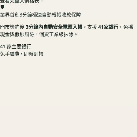
查看完整大價格表
業界首創
3分鐘極速自動轉帳收款保障
門市簽約後
3分鐘內自動安全電匯入帳
。支援
41家銀行
，免攜
現金與假鈔風險，個資工業級抹除。
41 家主要銀行
免手續費 • 即時到帳
Sony A7 IV
螢幕無烙印 📱 享機況溢價
US3C 最高收購價：
$29,000
最高收購價
ⓘ
市場均價
$26,100
Canon PowerShot V1
原廠盒裝在 🟢 享配件完整加成
US3C 最高收購價：
$13,000
最高收購價
ⓘ
市場均價
$11,700