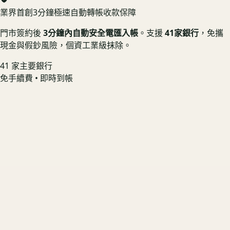
業界首創
3分鐘極速自動轉帳收款保障
門市簽約後
3分鐘內自動安全電匯入帳
。支援
41家銀行
，免攜
現金與假鈔風險，個資工業級抹除。
41 家主要銀行
免手續費 • 即時到帳
Canon RF 24-70mm F2.8 L IS USM
螢幕無烙印 📱 享機況溢價
US3C 最高收購價：
$34,000
最高收購價
ⓘ
市場均價
$30,600
Canon RF 135mm F1.8 L IS USM
原廠盒裝在 🟢 享配件完整加成
US3C 最高收購價：
$31,000
最高收購價
ⓘ
市場均價
$27,900
Nikon Z 24-70mm F2.8 S