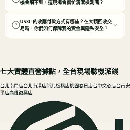
機會讀不到，這現場會幫忙清潔檢測嗎？
US3C 的收購付款方式有哪些？在大額回收交
?
易時，你們如何保障我的資金與隱私安全？
七大實體直營據點，全台現場驗機派錢
台北南門
店
台北南港
店
新北板橋
店
桃園春日
店
台中文心
店
台南安
平
店
高雄復興
店