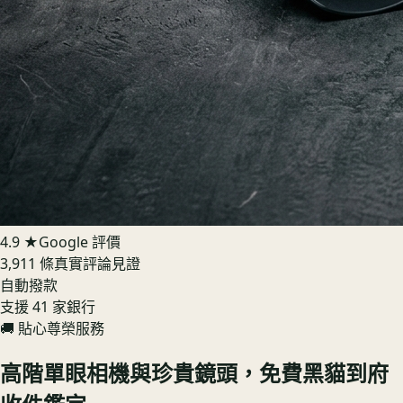
4.9 ★
Google 評價
3,911 條真實評論見證
自動撥款
支援 41 家銀行
🚚 貼心尊榮服務
高階單眼相機與珍貴鏡頭，免費黑貓到府