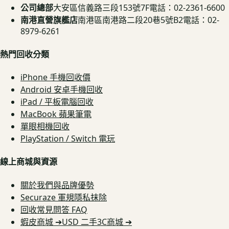
公司總部
大安區信義路三段153號7F
電話：02-2361-6600
南港直營旗艦店
南港區南港路二段20巷5號B2
電話：02-
8979-6261
熱門回收分類
iPhone 手機回收價
Android 安卓手機回收
iPad / 平板電腦回收
MacBook 蘋果筆電
單眼相機回收
PlayStation / Switch 電玩
線上商城與資源
關於我們與品牌優勢
Securaze 軍規隱私抹除
回收常見問答 FAQ
蝦皮商城 ➔
USD 二手3C商城 ➔