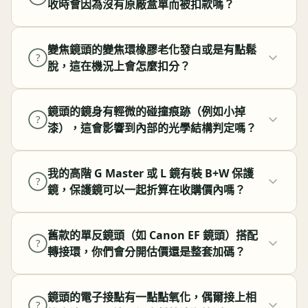
收時會因為沒有原廠盒單而被扣款嗎？
變焦鏡頭的變焦環橡膠老化發白或是有點鬆
?
脫，這在機況上會怎麼扣分？
鏡頭的鏡身有輕微的碰撞痕跡（例如小掉
?
漆），這會影響到內部的光學結構判定嗎？
我的高階 G Master 或 L 鏡有裝 B+W 保護
?
鏡，保護鏡可以一起折算在收購價內嗎？
舊款的單反鏡頭（如 Canon EF 鏡頭）搭配
?
轉接環，你們會分開估價還是整套加碼？
鏡頭的電子接點有一點點氧化，偶爾接上相
?