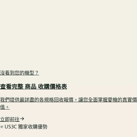
Sony FE 24-70mm F2.8 GM II
原廠盒裝在 🟢 享配件完整加成
US3C 最高收購價：
$29,000
最高收購價
ⓘ
市場均價
$26,100
Canon EF 70-200mm F2.8 L IS II USM
電池健康度高 🟢 鎖定高行情
US3C 最高收購價：
$17,000
最高收購價
ⓘ
市場均價
$15,300
沒看到您的機型？
查看完整
商品
收購價格表
我們提供最詳盡的各規格回收報價，讓您全面掌握愛機的真實價
值。
立即前往
⭐️ US3C 獨家收購優勢