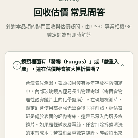
回收估價 常見問答
針對本品項的熱門回收與估價疑問，由 US3C 專業相機/3C
鑑定師為您即時解答
鏡頭裡面有「發霉（Fungus）」或「嚴重入
?
塵」，這在估價時會被大幅折價嗎？
台灣氣候潮濕，鏡頭如果沒有長年存放在防潮箱
中，內部玻璃鏡片極易長出物理霉斑（霉菌會物
理性蝕穿鏡片上的化學鍍膜）。在現場檢測時，
鑑定師會使用高亮強光筆從後玉往前照，評估霉
斑是處於表面的輕微霉絲、還是已深入內層多枚
鏡片。如果是輕微表層霉絲，僅會扣除拆鏡清洗
的重置成本；若霉斑嚴重蝕穿鍍膜、導致拍出來