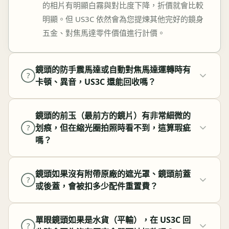
的相片有明顯白霧與對比度下降，折價就會比較
明顯。但 US3C 依然會為您提煉其他完好的鏡身
五金、對焦馬達零件價值進行計價。
鏡頭的防手震馬達或自動對焦馬達運轉時有
?
卡頓、異音，US3C 還能回收嗎？
鏡頭的前玉（最前方的鏡片）有非常細微的
划痕，但在縮光圈拍照時看不到，這算瑕疵
?
嗎？
鏡頭如果沒有附帶原廠的遮光罩、鏡頭前蓋
?
或後蓋，會被扣多少配件重置費？
單眼鏡頭如果是水貨（平輸），在 US3C 回
?